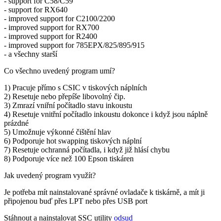
- support for C58/C59
- support for RX640
- improved support for C2100/2200
- improved support for RX700
- improved support for R2400
- improved support for 785EPX/825/895/915
- a všechny starší
Co všechno uvedený program umí?
1) Pracuje přímo s CSIC v tiskových náplních
2) Resetuje nebo přepíše libovolný čip.
3) Zmrazí vniřní počítadlo stavu inkoustu
4) Resetuje vnitřní počítadlo inkoustu dokonce i když jsou náplně
prázdné
5) Umožnuje výkonné čištění hlav
6) Podporuje hot swapping tiskových náplní
7) Resetuje ochranná počítadla, i když již hlásí chybu
8) Podporuje více než 100 Epson tiskáren
Jak uvedený program využít?
Je potřeba mít nainstalované správné ovladače k tiskárně, a mít ji
připojenou buď přes LPT nebo přes USB port
Stáhnout a nainstalovat SSC utility
odsud