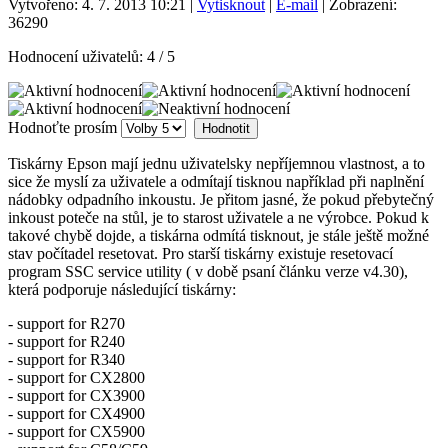
Vytvořeno: 4. 7. 2013 10:21
|
Vytisknout
|
E-mail
| Zobrazení:
36290
Hodnocení uživatelů:
4
/
5
Hodnoťte prosím
Tiskárny Epson mají jednu uživatelsky nepříjemnou vlastnost, a to
sice že myslí za uživatele a odmítají tisknou například při naplnění
nádobky odpadního inkoustu. Je přitom jasné, že pokud přebytečný
inkoust poteče na stůl, je to starost uživatele a ne výrobce. Pokud k
takové chybě dojde, a tiskárna odmítá tisknout, je stále ještě možné
stav počítadel resetovat. Pro starší tiskárny existuje resetovací
program SSC service utility ( v době psaní článku verze v4.30),
která podporuje následující tiskárny:
- support for R270
- support for R240
- support for R340
- support for CX2800
- support for CX3900
- support for CX4900
- support for CX5900