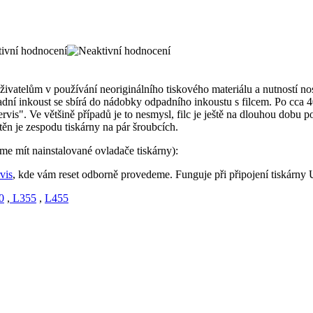
telům v používání neoriginálního tiskového materiálu a nutností nosit
adní inkoust se sbírá do nádobky odpadního inkoustu s filcem. Po cca 400
rvis". Ve většině případů je to nesmysl, filc je ještě na dlouhou dobu 
těn je zespodu tiskárny na pár šroubcích.
e mít nainstalované ovladače tiskárny):
vis
, kde vám reset odborně provedeme. Funguje při připojení tiskárn
0
,
L355
,
L455