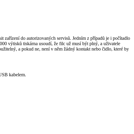
 zařízení do autorizovaných servisů. Jedním z případů je i počítadlo
0 výtisků tiskárna usoudí, že filc už musí být plný, a uživatele
použitelný, a pokud ne, není v něm žádný kontakt nebo čidlo, které by
y USB kabelem.