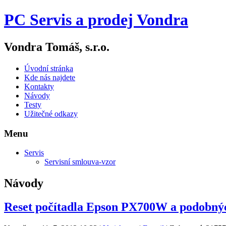
PC Servis a prodej Vondra
Vondra Tomáš, s.r.o.
Úvodní stránka
Kde nás najdete
Kontakty
Návody
Testy
Užitečné odkazy
Menu
Servis
Servisní smlouva-vzor
Návody
Reset počítadla Epson PX700W a podobný