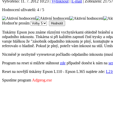
Vytvořeno: 11. 7. 2012 10:23
|
Vytisknout
|
E-mail
| Zobrazení: 21757
Hodnocení uživatelů:
4
/
5
Hodnoťte prosím
Tiskárny Epson jsou známe různými vychytávkami ohledně bránění uživa
odpadního inkoustu. Tiskárna si při každém zapnutí čistí trysky a odp
varuje hláškou že "zásobník odpadního inkoustu je plný, kontajtujte se
referovalo o hladině. Pokud je plný, poteče vám inkoust na stůl. Umís
Nicméně je nezbytně vyresetovat počítadlo odpdaního inkoustu (musím
Program na reset si můžete stáhnout
zde
případně donést k nám na
ser
Reset na novější tiskárny Epson L110 - Epson L365 najdete zde:
L21
Spustíme program
Adjprog.exe